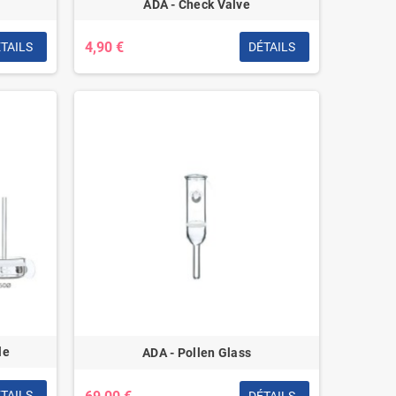
ADA - Check Valve
4,90 €
TAILS
DÉTAILS
le
ADA - Pollen Glass
TAILS