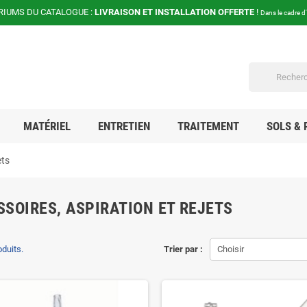
RIUMS DU CATALOGUE :
LIVRAISON ET INSTALLATION OFFERTE
!
Dans le cadre d
MATÉRIEL
ENTRETIEN
TRAITEMENT
SOLS & 
ets
SOIRES, ASPIRATION ET REJETS
oduits.
Trier par :
Choisir