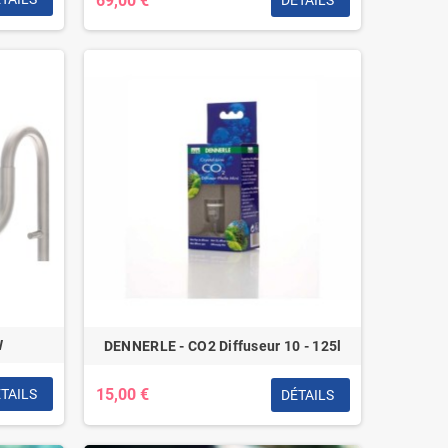
69,00 €
DÉTAILS
W
DENNERLE - CO2 Diffuseur 10 - 125l
15,00 €
TAILS
DÉTAILS