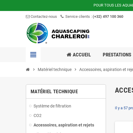
POUR TOUS LES AQUA
Contactez-nous
Service clients :
(+32) 497 100 360
view_headline
ACCUEIL
PRESTATIONS
chevron_right
Matériel technique
chevron_right
Accessoires, aspiration et rej
ACCES
MATÉRIEL TECHNIQUE
Système de filtration
Il y a 57 pr
CO2
Accessoires, aspiration et rejets