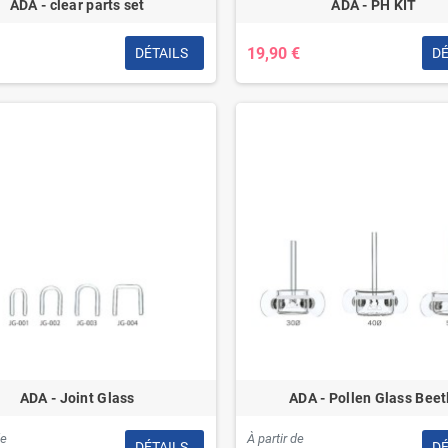
ADA - clear parts set
ADA - PH KIT
19,90 €
DÉTAILS
DÉ
ADA - Joint Glass
ADA - Pollen Glass Beet
de
À partir de
DÉTAILS
DÉ