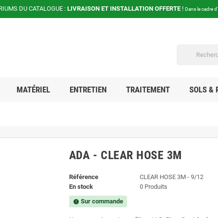
RIUMS DU CATALOGUE :
LIVRAISON ET INSTALLATION OFFERTE
!
Dans le cadre d
MATÉRIEL
ENTRETIEN
TRAITEMENT
SOLS & 
ADA - CLEAR HOSE 3M
Référence
CLEAR HOSE 3M - 9/12
En stock
0 Produits
Sur commande
new_releases