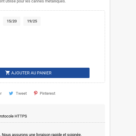
ment utilisé pour les cannes métalliques.
15/20
19/25
shopping_cart
AJOUTER AU PANIER
r
Tweet
Pinterest
 protocole HTTPS
. Nous assurons une livraison rapide et soignée.