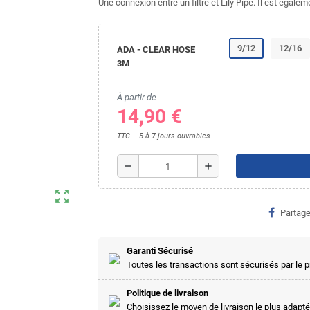
Une connexion entre un filtre et Lily Pipe. Il est égale
9/12
12/16
ADA - CLEAR HOSE
3M
À partir de
14,90 €
TTC
5 à 7 jours ouvrables
remove
add
zoom_out_map
Partage
Garanti Sécurisé
Toutes les transactions sont sécurisés par le
Politique de livraison
Choisissez le moyen de livraison le plus adapté