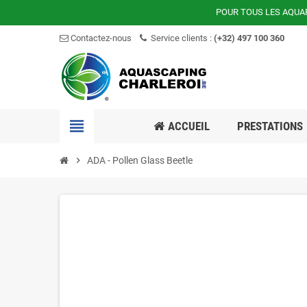
POUR TOUS LES AQUA
Contactez-nous
Service clients :
(+32) 497 100 360
view_headline
ACCUEIL
PRESTATIONS
chevron_right
ADA - Pollen Glass Beetle