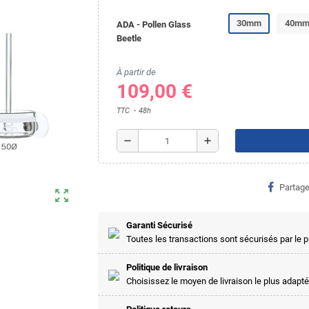
30mm
40m
ADA - Pollen Glass
Beetle
À partir de
109,00 €
TTC
48h
remove
add
Partage
zoom_out_map
Garanti Sécurisé
Toutes les transactions sont sécurisés par le
Politique de livraison
Choisissez le moyen de livraison le plus adapté