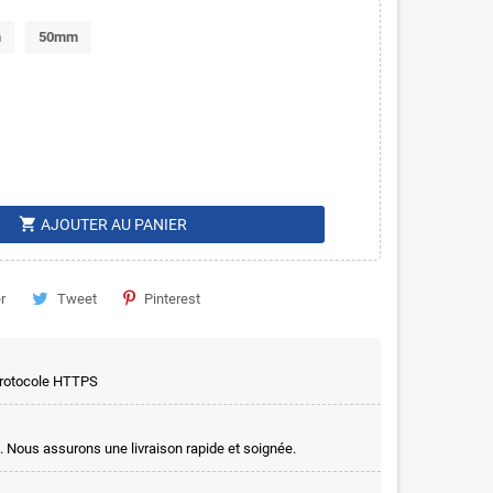
m
50mm
shopping_cart
AJOUTER AU PANIER
r
Tweet
Pinterest
 protocole HTTPS
. Nous assurons une livraison rapide et soignée.