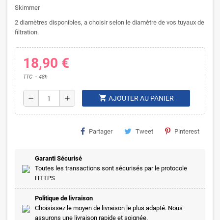
Skimmer
2 diamètres disponibles, a choisir selon le diamètre de vos tuyaux de
filtration.
18,90 €
TTC
48h
shopping_cart
remove
add
AJOUTER AU PANIER
Partager
Tweet
Pinterest
Garanti Sécurisé
Toutes les transactions sont sécurisés par le protocole
HTTPS
Politique de livraison
Choisissez le moyen de livraison le plus adapté. Nous
assurons une livraison rapide et soignée.