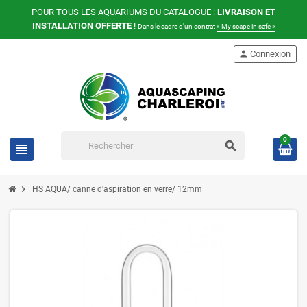
POUR TOUS LES AQUARIUMS DU CATALOGUE :
LIVRAISON ET
INSTALLATION OFFERTE
!
Dans le cadre d'un contrat
« My scape in safe »
person
Connexion
0
search
view_headline
chevron_right
HS AQUA/ canne d'aspiration en verre/ 12mm