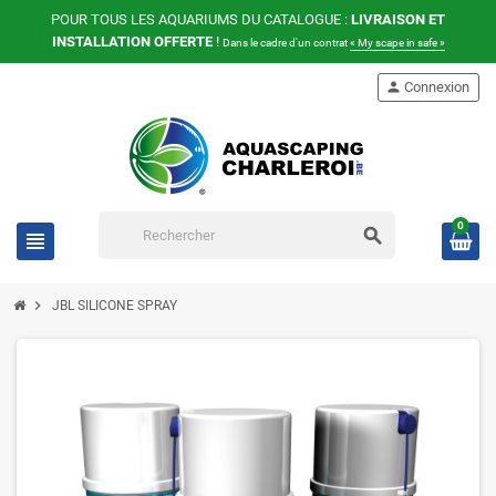
POUR TOUS LES AQUARIUMS DU CATALOGUE :
LIVRAISON ET
INSTALLATION OFFERTE
!
Dans le cadre d'un contrat
« My scape in safe »
person
Connexion
0
search
view_headline
chevron_right
JBL SILICONE SPRAY