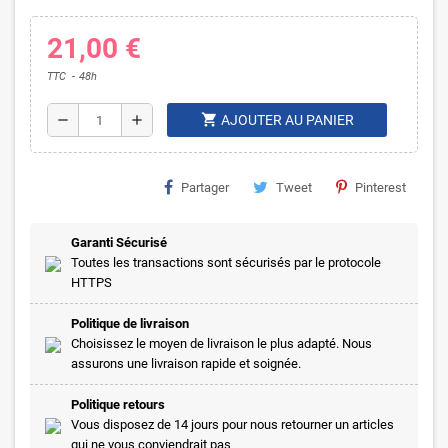
21,00 €
TTC
48h
shopping_cart
remove
add
AJOUTER AU PANIER
Partager
Tweet
Pinterest
Garanti Sécurisé
Toutes les transactions sont sécurisés par le protocole
HTTPS
Politique de livraison
Choisissez le moyen de livraison le plus adapté. Nous
assurons une livraison rapide et soignée.
Politique retours
Vous disposez de 14 jours pour nous retourner un articles
qui ne vous conviendrait pas