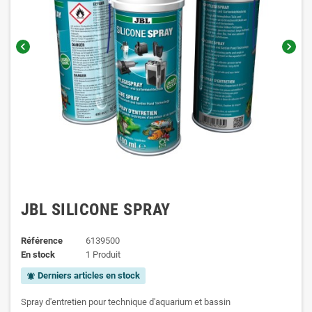
chevron_left
chevron_right
JBL SILICONE SPRAY
Référence
6139500
En stock
1 Produit
Derniers articles en stock
notifications_active
Spray d'entretien pour technique d'aquarium et bassin