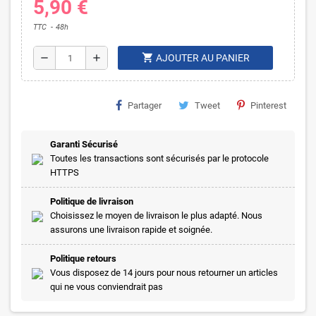
5,90 €
TTC
48h
shopping_cart
remove
add
AJOUTER AU PANIER
Partager
Tweet
Pinterest
Garanti Sécurisé
Toutes les transactions sont sécurisés par le protocole
HTTPS
Politique de livraison
Choisissez le moyen de livraison le plus adapté. Nous
assurons une livraison rapide et soignée.
Politique retours
Vous disposez de 14 jours pour nous retourner un articles
qui ne vous conviendrait pas