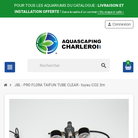
POUR TOUS LES AQUARIUMS DU CATALOGUE :
LIVRAISON ET
INSTALLATION OFFERTE
!
Dans le cadre d'un contrat
« My scape in safe »
person
Connexion
0
search
view_headline
chevron_right
JBL - PRO FLORA TAIFUN TUBE CLEAR - tuyau CO2 3m