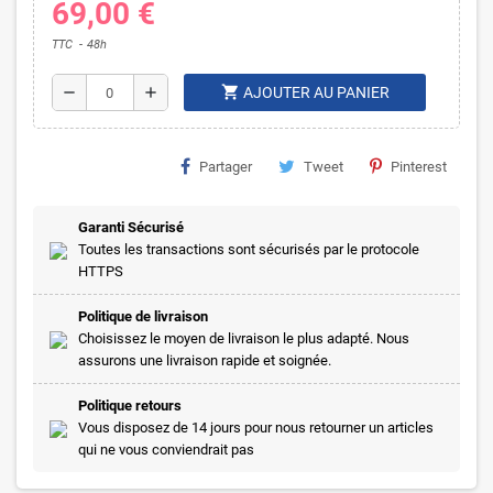
69,00 €
TTC
48h
shopping_cart
remove
add
AJOUTER AU PANIER
Partager
Tweet
Pinterest
Garanti Sécurisé
Toutes les transactions sont sécurisés par le protocole
HTTPS
Politique de livraison
Choisissez le moyen de livraison le plus adapté. Nous
assurons une livraison rapide et soignée.
Politique retours
Vous disposez de 14 jours pour nous retourner un articles
qui ne vous conviendrait pas