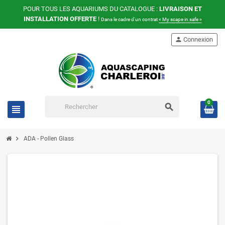
POUR TOUS LES AQUARIUMS DU CATALOGUE :
LIVRAISON ET
INSTALLATION OFFERTE
!
Dans le cadre d'un contrat
« My scape in safe »
person
Connexion
0
search
view_headline
chevron_right
ADA - Pollen Glass