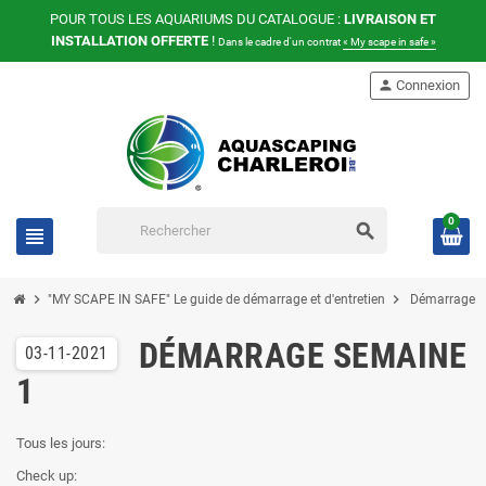
POUR TOUS LES AQUARIUMS DU CATALOGUE :
LIVRAISON ET
INSTALLATION OFFERTE
!
Dans le cadre d'un contrat
« My scape in safe »
person
Connexion
0
search
view_headline
chevron_right
chevron_right
"MY SCAPE IN SAFE" Le guide de démarrage et d'entretien
Démarrage 
DÉMARRAGE SEMAINE
03-11-2021
1
Tous les jours:
Check up: