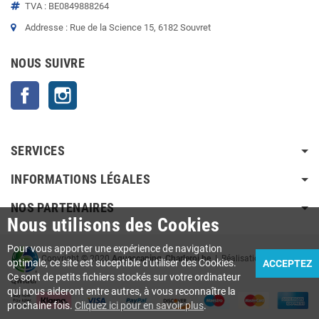
TVA : BE0849888264
Addresse : Rue de la Science 15, 6182 Souvret
NOUS SUIVRE
Facebook
Instagram
SERVICES
INFORMATIONS LÉGALES
NOS PARTENAIRES
Nous utilisons des Cookies
Pour vous apporter une expérience de navigation
Copyright © 2020
Aquascaping-Charleroi.be
| Réalisation Agence
optimale, ce site est suceptible d'utiliser des Cookies.
ACCEPTEZ
Ce sont de petits fichiers stockés sur votre ordinateur
Qwider
qui nous aideront entre autres, à vous reconnaître la
prochaine fois.
Cliquez ici pour en savoir plus
.