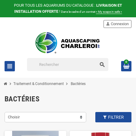
POUR TOUS LES AQUARIUMS DU CATALOGUE :
LIVRAISON ET
INSTALLATION OFFERTE
!
Dans le cadre d'un contrat
« My scape in safe »
person
Connexion
0
search
view_headline
chevron_right
chevron_right
Traitement & Conditionnement
Bactéries
BACTÉRIES
Choisir
FILTRER