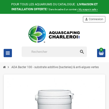
POUR TOUS LES AQUARIUMS DU CATALOGUE :
LIVRAISON ET
INSTALLATION OFFERTE
!
Dans le cadre d'un contrat
« My scape in safe »
person
Connexion
0
search
view_headline
chevron_right
ADA Bacter 100 - substrate additive (bacteries) & anti-algues vertes