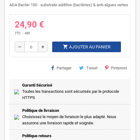
ADA Bacter 100 - substrate additive (bactéries) & anti-algues vertes
24,90 €
TTC
48h
shopping_cart
remove
add
AJOUTER AU PANIER
Partager
Tweet
Pinterest
Garanti Sécurisé
Toutes les transactions sont sécurisés par le protocole
HTTPS
Politique de livraison
Choisissez le moyen de livraison le plus adapté. Nous
assurons une livraison rapide et soignée.
Politique retours