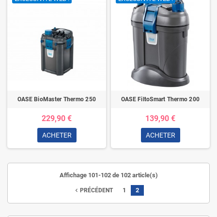
OASE BioMaster Thermo 250
OASE FiltoSmart Thermo 200
229,90 €
139,90 €
ACHETER
ACHETER
Affichage 101-102 de 102 article(s)
1
2
navigate_before
PRÉCÉDENT