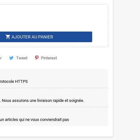
shopping_cart
AJOUTER AU PANIER
r
Tweet
Pinterest
 protocole HTTPS
. Nous assurons une livraison rapide et soignée.
un articles qui ne vous conviendrait pas