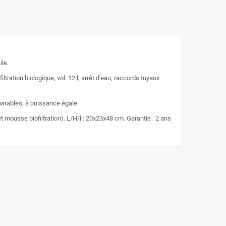
ile.
ration biologique, vol. 12 l, arrêt d'eau, raccords tuyaux
arables, à puissance égale.
t mousse biofiltration). L/H/l : 20x23x48 cm. Garantie : 2 ans