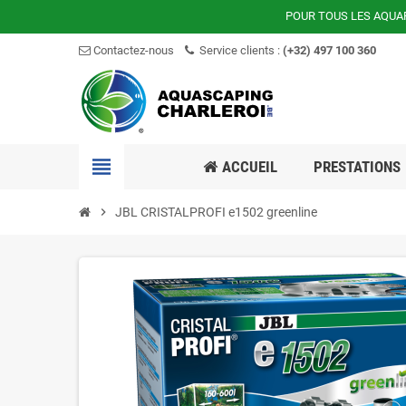
POUR TOUS LES AQUA
Contactez-nous
Service clients :
(+32) 497 100 360
view_headline
ACCUEIL
PRESTATIONS
chevron_right
JBL CRISTALPROFI e1502 greenline