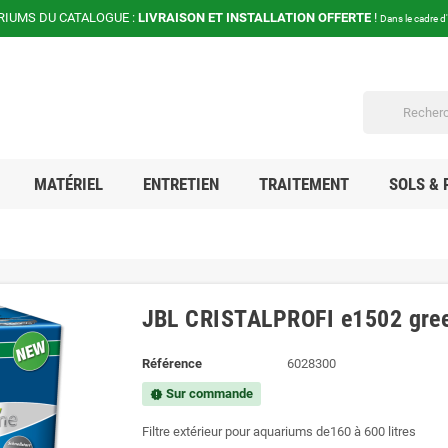
RIUMS DU CATALOGUE :
LIVRAISON ET INSTALLATION OFFERTE
!
Dans le cadre d
MATÉRIEL
ENTRETIEN
TRAITEMENT
SOLS & 
JBL CRISTALPROFI e1502 gree
Référence
6028300
Sur commande
new_releases
Filtre extérieur pour aquariums de160 à 600 litres