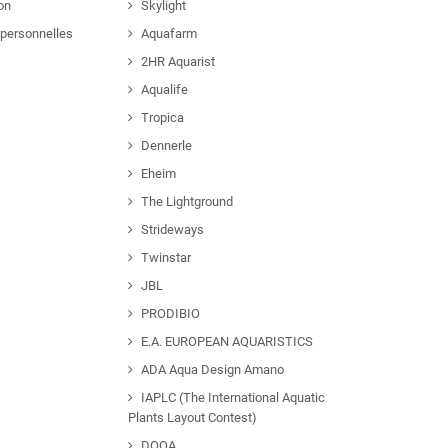
ion
Skylight
personnelles
Aquafarm
2HR Aquarist
Aqualife
Tropica
Dennerle
Eheim
The Lightground
Strideways
Twinstar
JBL
PRODIBIO
E.A. EUROPEAN AQUARISTICS
ADA Aqua Design Amano
IAPLC (The International Aquatic
Plants Layout Contest)
DOOA