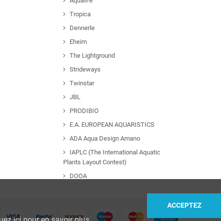
Aqualife
Tropica
Dennerle
Eheim
The Lightground
Strideways
Twinstar
JBL
PRODIBIO
E.A. EUROPEAN AQUARISTICS
ADA Aqua Design Amano
IAPLC (The International Aquatic
Plants Layout Contest)
DOOA
ACCEPTEZ
uez ici pour en savoir plus
.