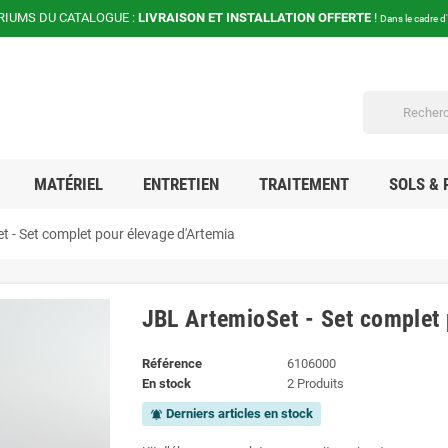
RIUMS DU CATALOGUE :
LIVRAISON ET INSTALLATION OFFERTE
!
Dans le cadre d
MATÉRIEL
ENTRETIEN
TRAITEMENT
SOLS & 
t - Set complet pour élevage d'Artemia
JBL ArtemioSet - Set complet 
Référence
6106000
En stock
2 Produits
Derniers articles en stock
notifications_active