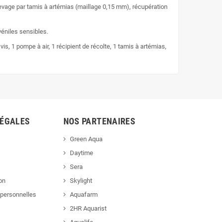
evage par tamis à artémias (maillage 0,15 mm), récupération
véniles sensibles.
is, 1 pompe à air, 1 récipient de récolte, 1 tamis à artémias,
LÉGALES
NOS PARTENAIRES
Green Aqua
Daytime
Sera
ion
Skylight
personnelles
Aquafarm
2HR Aquarist