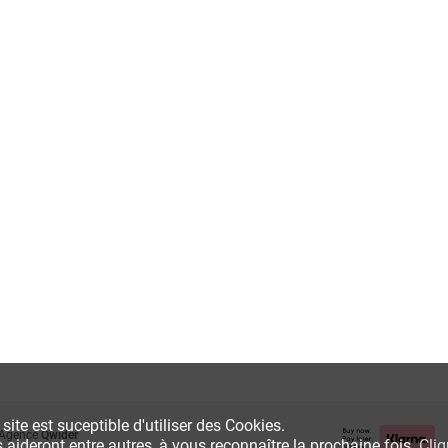
ite est suceptible d'utiliser des Cookies.
 Agence
Qwider
s aideront entre autres, à vous reconnaître la prochaine fois.
Cliq