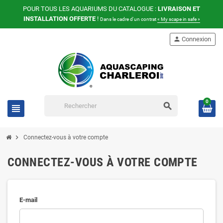
POUR TOUS LES AQUARIUMS DU CATALOGUE :
LIVRAISON ET
INSTALLATION OFFERTE
!
Dans le cadre d'un contrat
« My scape in safe »
person
Connexion
0
search
view_headline
chevron_right
Connectez-vous à votre compte
CONNECTEZ-VOUS À VOTRE COMPTE
E-mail