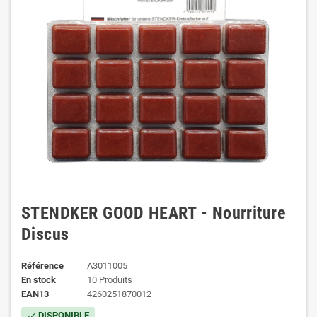
STENDKER GOOD HEART - Nourriture
Discus
Référence
A3011005
En stock
10 Produits
EAN13
4260251870012
DISPONIBLE
check