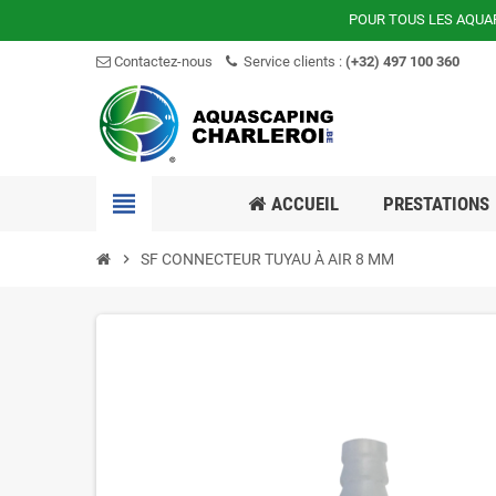
POUR TOUS LES AQUA
Contactez-nous
Service clients :
(+32) 497 100 360
view_headline
ACCUEIL
PRESTATIONS
chevron_right
SF CONNECTEUR TUYAU À AIR 8 MM