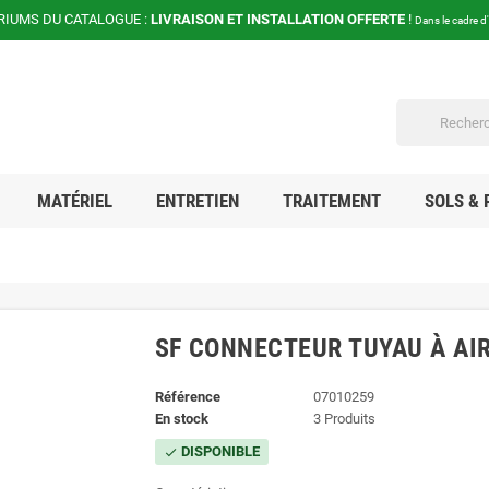
RIUMS DU CATALOGUE :
LIVRAISON ET INSTALLATION OFFERTE
!
Dans le cadre d
MATÉRIEL
ENTRETIEN
TRAITEMENT
SOLS & 
SF CONNECTEUR TUYAU À AI
Référence
07010259
En stock
3 Produits
DISPONIBLE
check