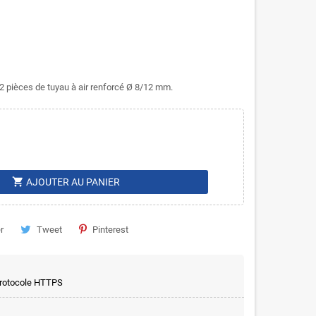
2 pièces de tuyau à air renforcé Ø 8/12 mm.
shopping_cart
AJOUTER AU PANIER
r
Tweet
Pinterest
 protocole HTTPS