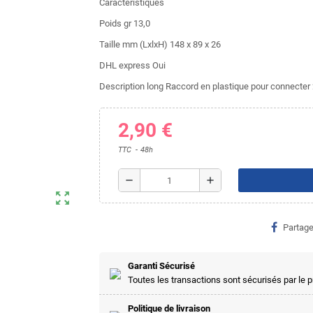
Caractéristiques
Poids gr 13,0
Taille mm (LxlxH) 148 x 89 x 26
DHL express Oui
Description long Raccord en plastique pour connecter 
2,90 €
TTC
48h
remove
add
zoom_out_map
Partage
Garanti Sécurisé
Toutes les transactions sont sécurisés par le
Politique de livraison