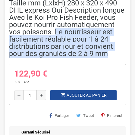
Taille mm (LxlxH) 280 x 320 x 490
DHL express Oui
 Description longue 
Avec le Koi Pro Fish Feeder, vous 
pouvez nourrir automatiquement 
vos poissons.
Le nourrisseur est 
facilement réglable pour 1 à 24 
distributions par jour et convient 
pour des granulés de 2 à 9 mm
122,90 €
TTC
48h
shopping_cart
remove
add
AJOUTER AU PANIER
Partager
Tweet
Pinterest
Garanti Sécurisé