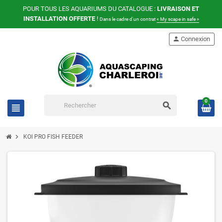
POUR TOUS LES AQUARIUMS DU CATALOGUE :
LIVRAISON ET
INSTALLATION OFFERTE
!
Dans le cadre d'un contrat
« My scape in safe »
person
Connexion
0
search
view_headline
chevron_right
KOI PRO FISH FEEDER