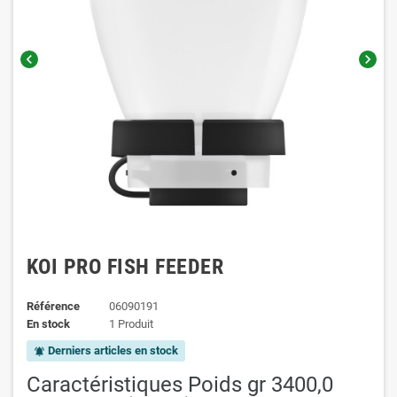
chevron_left
chevron_right
KOI PRO FISH FEEDER
Référence
06090191
En stock
1 Produit
Derniers articles en stock
notifications_active
Caractéristiques
 Poids gr 3400,0