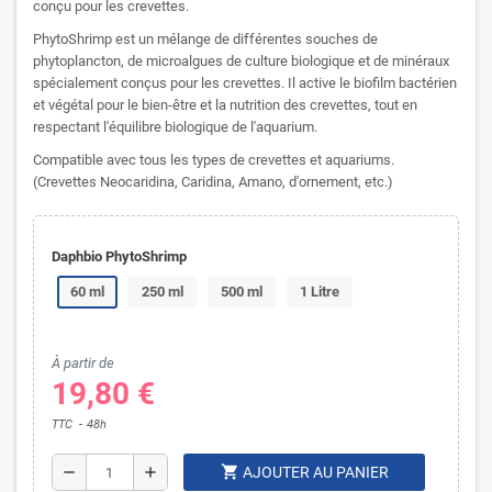
conçu pour les crevettes.
PhytoShrimp est un mélange de différentes souches de
phytoplancton, de microalgues de culture biologique et de minéraux
spécialement conçus pour les crevettes. Il active le biofilm bactérien
et végétal pour le bien-être et la nutrition des crevettes, tout en
respectant l'équilibre biologique de l'aquarium.
Compatible avec tous les types de crevettes et aquariums.
(Crevettes Neocaridina, Caridina, Amano, d'ornement, etc.)
Daphbio PhytoShrimp
60 ml
250 ml
500 ml
1 Litre
À partir de
19,80 €
TTC
48h
shopping_cart
remove
add
AJOUTER AU PANIER