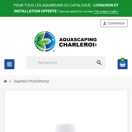
POUR TOUS LES AQUARIUMS DU CATALOGUE :
LIVRAISON ET
INSTALLATION OFFERTE
!
Dans le cadre d'un contrat
« My scape in safe »
person
Connexion
0
search
view_headline
chevron_right
Daphbio PhytoShrimp