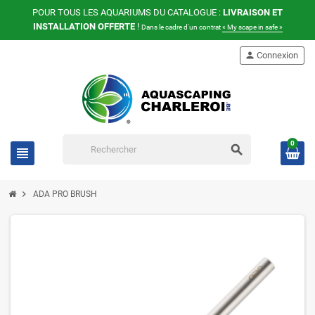
POUR TOUS LES AQUARIUMS DU CATALOGUE :
LIVRAISON ET
INSTALLATION OFFERTE
!
Dans le cadre d'un contrat
« My scape in safe »
person
Connexion
0
search
view_headline
chevron_right
ADA PRO BRUSH