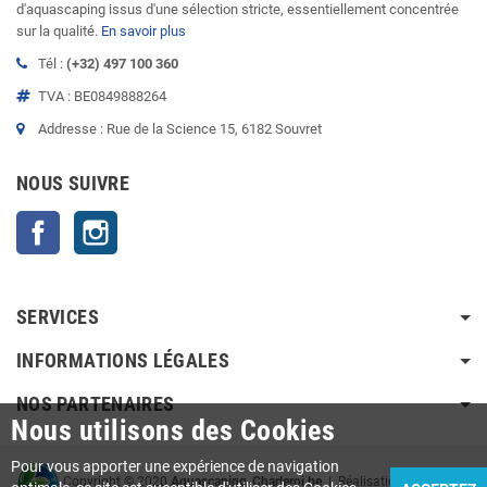
d'aquascaping issus d'une sélection stricte, essentiellement concentrée
sur la qualité.
En savoir plus
Tél :
(+32) 497 100 360
TVA : BE0849888264
Addresse : Rue de la Science 15, 6182 Souvret
NOUS SUIVRE
Facebook
Instagram
SERVICES
INFORMATIONS LÉGALES
NOS PARTENAIRES
Nous utilisons des Cookies
Pour vous apporter une expérience de navigation
Copyright © 2020
Aquascaping-Charleroi.be
| Réalisation Agence