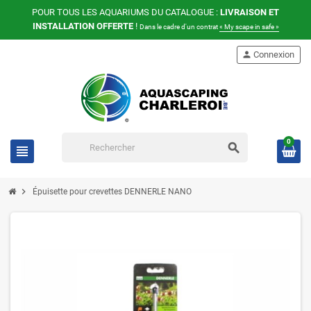
POUR TOUS LES AQUARIUMS DU CATALOGUE :
LIVRAISON ET
INSTALLATION OFFERTE
!
Dans le cadre d'un contrat
« My scape in safe »
person
Connexion
0
search
view_headline
chevron_right
Épuisette pour crevettes DENNERLE NANO