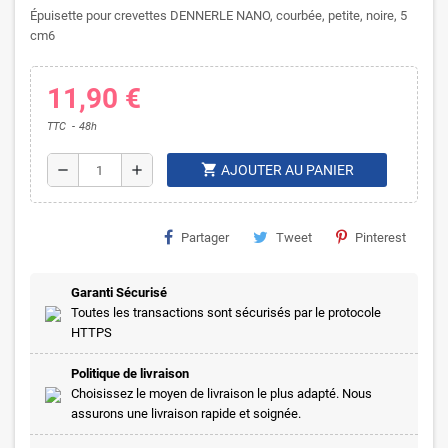
Épuisette pour crevettes DENNERLE NANO, courbée, petite, noire, 5
cm6
11,90 €
TTC
48h
shopping_cart
remove
add
AJOUTER AU PANIER
Partager
Tweet
Pinterest
Garanti Sécurisé
Toutes les transactions sont sécurisés par le protocole
HTTPS
Politique de livraison
Choisissez le moyen de livraison le plus adapté. Nous
assurons une livraison rapide et soignée.