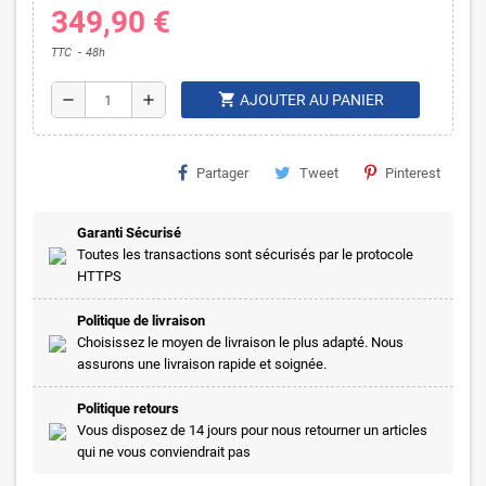
349,90 €
TTC
48h
shopping_cart
remove
add
AJOUTER AU PANIER
Partager
Tweet
Pinterest
Garanti Sécurisé
Toutes les transactions sont sécurisés par le protocole
HTTPS
Politique de livraison
Choisissez le moyen de livraison le plus adapté. Nous
assurons une livraison rapide et soignée.
Politique retours
Vous disposez de 14 jours pour nous retourner un articles
qui ne vous conviendrait pas