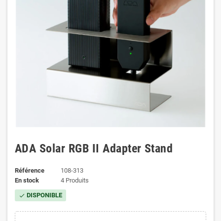
ADA Solar RGB II Adapter Stand
Référence
108-313
En stock
4 Produits
DISPONIBLE
check