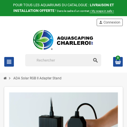
POUR TOUS LES AQUARIUMS DU CATALOGUE :
LIVRAISON ET
INSTALLATION OFFERTE
!
Dans le cadre d'un contrat
« My scape in safe »
person
Connexion
0
search
view_headline
chevron_right
ADA Solar RGB II Adapter Stand