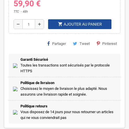
59,90 €
TTC
48h
shopping_cart
remove
add
AJOUTER AU PANIER
Partager
Tweet
Pinterest
Garanti Sécurisé
Toutes les transactions sont sécurisés par le protocole
HTTPS
Politique de livraison
Choisissez le moyen de livraison le plus adapté. Nous
assurons une livraison rapide et soignée.
Politique retours
Vous disposez de 14 jours pour nous retourner un articles
qui ne vous conviendrait pas