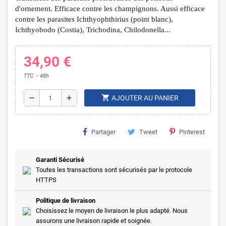
d'ornement. Efficace contre les champignons. Aussi efficace
contre les parasites Ichthyophthirius (point blanc),
Ichthyobodo (Costia), Trichodina, Chilodonella...
34,90 €
TTC
48h
shopping_cart
remove
add
AJOUTER AU PANIER
Partager
Tweet
Pinterest
Garanti Sécurisé
Toutes les transactions sont sécurisés par le protocole
HTTPS
Politique de livraison
Choisissez le moyen de livraison le plus adapté. Nous
assurons une livraison rapide et soignée.