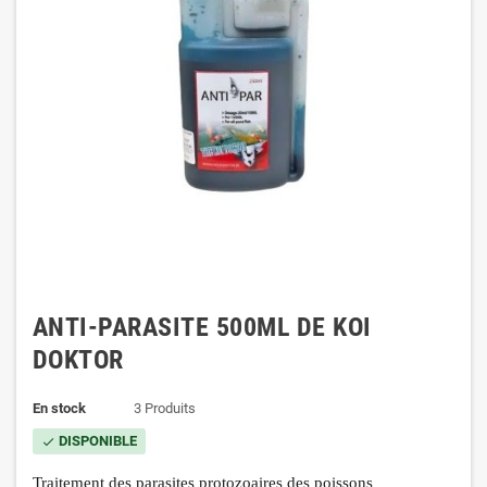
ANTI-PARASITE 500ML DE KOI
DOKTOR
En stock
3 Produits
DISPONIBLE
check
Traitement des parasites protozoaires des poissons