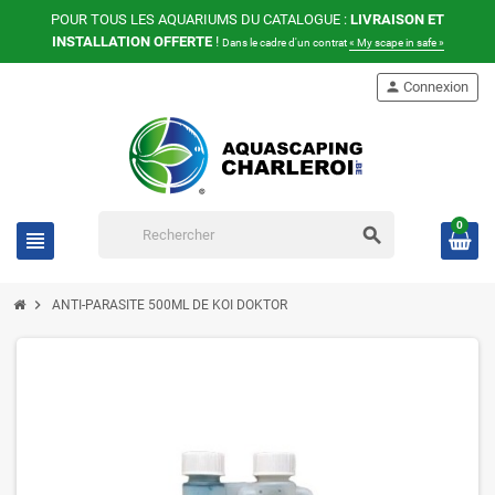
POUR TOUS LES AQUARIUMS DU CATALOGUE :
LIVRAISON ET
INSTALLATION OFFERTE
!
Dans le cadre d'un contrat
« My scape in safe »
person
Connexion
0
search
view_headline
chevron_right
ANTI-PARASITE 500ML DE KOI DOKTOR