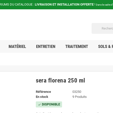
RIUMS DU CATALOGUE :
LIVRAISON ET INSTALLATION OFFERTE
!
Dans le cadre d
MATÉRIEL
ENTRETIEN
TRAITEMENT
SOLS & 
sera florena 250 ml
Référence
03250
En stock
9 Produits
DISPONIBLE
check