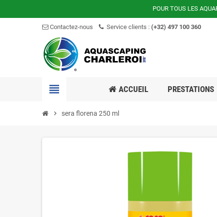
POUR TOUS LES AQUA
Contactez-nous
Service clients :
(+32) 497 100 360
view_headline
ACCUEIL
PRESTATIONS
chevron_right
sera florena 250 ml