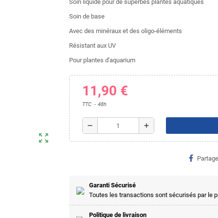
Soin liquide pour de superbes plantes aquatiques
Soin de base
Avec des minéraux et des oligo-éléments
Résistant aux UV
Pour plantes d'aquarium
11,90 €
TTC
48h
remove
add
zoom_out_map
Partage
Garanti Sécurisé
Toutes les transactions sont sécurisés par le
Politique de livraison