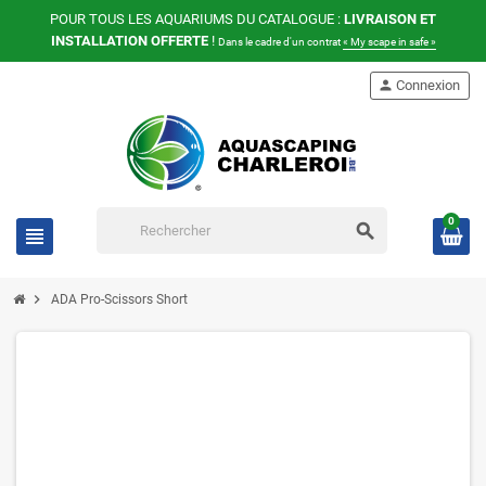
POUR TOUS LES AQUARIUMS DU CATALOGUE :
LIVRAISON ET
INSTALLATION OFFERTE
!
Dans le cadre d'un contrat
« My scape in safe »
person
Connexion
0
search
view_headline
chevron_right
ADA Pro-Scissors Short