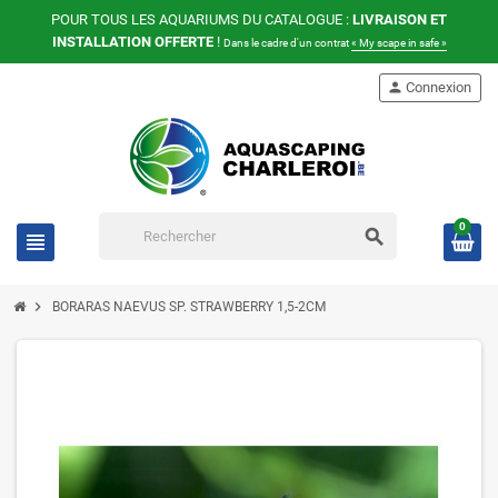
POUR TOUS LES AQUARIUMS DU CATALOGUE :
LIVRAISON ET
INSTALLATION OFFERTE
!
Dans le cadre d'un contrat
« My scape in safe »
person
Connexion
0
search
view_headline
chevron_right
BORARAS NAEVUS SP. STRAWBERRY 1,5-2CM