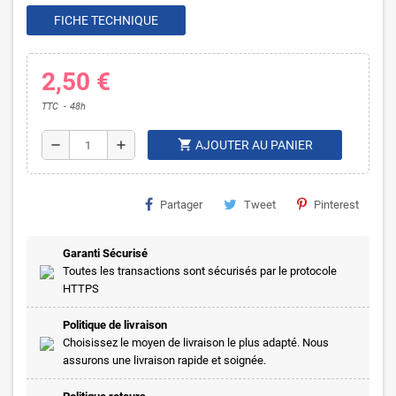
FICHE TECHNIQUE
2,50 €
TTC
48h
shopping_cart
remove
add
AJOUTER AU PANIER
Partager
Tweet
Pinterest
Garanti Sécurisé
Toutes les transactions sont sécurisés par le protocole
HTTPS
Politique de livraison
Choisissez le moyen de livraison le plus adapté. Nous
assurons une livraison rapide et soignée.