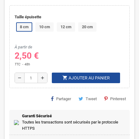
Taille épuisette
8 cm
10 cm
12 cm
20 cm
À partir de
2,50 €
TTC
48h
shopping_cart
remove
add
AJOUTER AU PANIER
Partager
Tweet
Pinterest
Garanti Sécurisé
Toutes les transactions sont sécurisés par le protocole
HTTPS