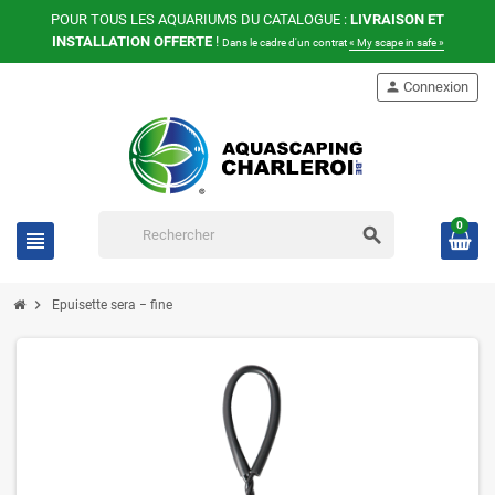
POUR TOUS LES AQUARIUMS DU CATALOGUE :
LIVRAISON ET
INSTALLATION OFFERTE
!
Dans le cadre d'un contrat
« My scape in safe »
person
Connexion
0
search
view_headline
chevron_right
Epuisette sera − fine