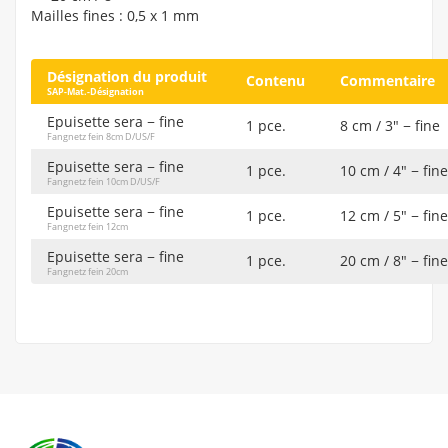
Mailles fines : 0,5 x 1 mm
Désignation du produit
Contenu
Commentaire
SAP-Mat.-Désignation
Epuisette sera − fine
1 pce.
8 cm / 3" − fine
Fangnetz fein 8cm D/US/F
Epuisette sera − fine
1 pce.
10 cm / 4" − fine
Fangnetz fein 10cm D/US/F
Epuisette sera − fine
1 pce.
12 cm / 5" − fine
Fangnetz fein 12cm
Epuisette sera − fine
1 pce.
20 cm / 8" − fine
Fangnetz fein 20cm