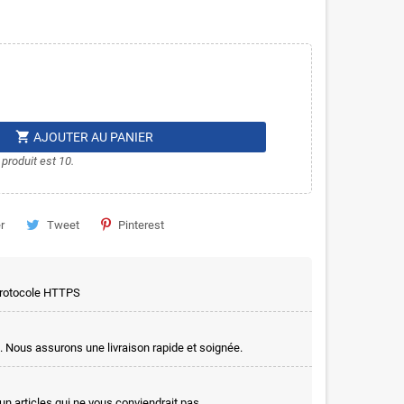
shopping_cart
AJOUTER AU PANIER
produit est 10.
r
Tweet
Pinterest
 protocole HTTPS
. Nous assurons une livraison rapide et soignée.
un articles qui ne vous conviendrait pas