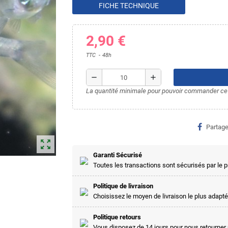
FICHE TECHNIQUE
2,90 €
TTC
48h
remove
add
La quantité minimale pour pouvoir commander ce 
Partage
zoom_out_map
Garanti Sécurisé
Toutes les transactions sont sécurisés par le
Politique de livraison
Choisissez le moyen de livraison le plus adapté
Politique retours
Vous disposez de 14 jours pour nous retourner 