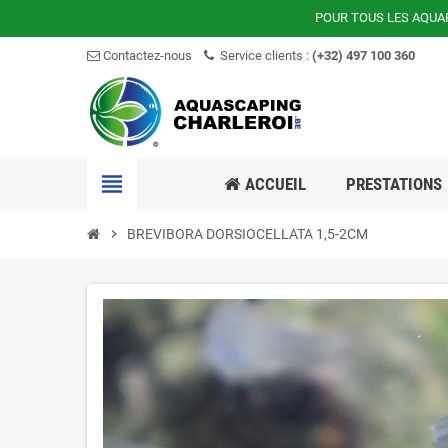
POUR TOUS LES AQUA
Contactez-nous
Service clients :
(+32) 497 100 360
view_headline
ACCUEIL
PRESTATIONS
chevron_right
BREVIBORA DORSIOCELLATA 1,5-2CM