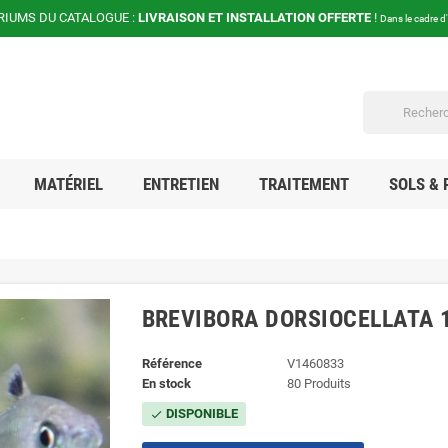
RIUMS DU CATALOGUE :
LIVRAISON ET INSTALLATION OFFERTE
!
Dans le cadre d
MATÉRIEL
ENTRETIEN
TRAITEMENT
SOLS & 
BREVIBORA DORSIOCELLATA 
Référence
V1460833
En stock
80 Produits
DISPONIBLE
check