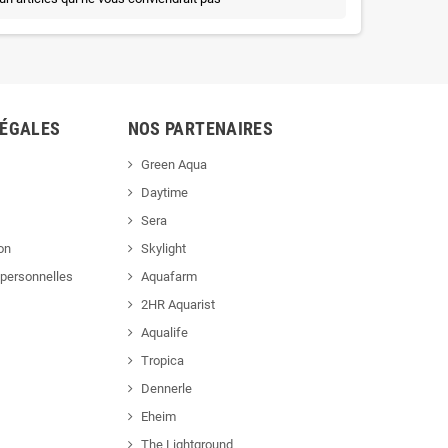
LÉGALES
NOS PARTENAIRES
Green Aqua
Daytime
Sera
ion
Skylight
personnelles
Aquafarm
2HR Aquarist
Aqualife
Tropica
Dennerle
Eheim
The Lightground