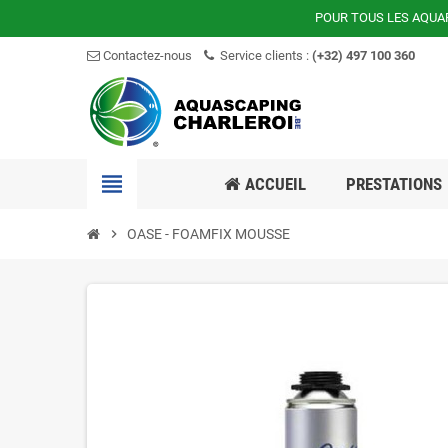
POUR TOUS LES AQUA
Contactez-nous
Service clients :
(+32) 497 100 360
view_headline
ACCUEIL
PRESTATIONS
chevron_right
OASE - FOAMFIX MOUSSE