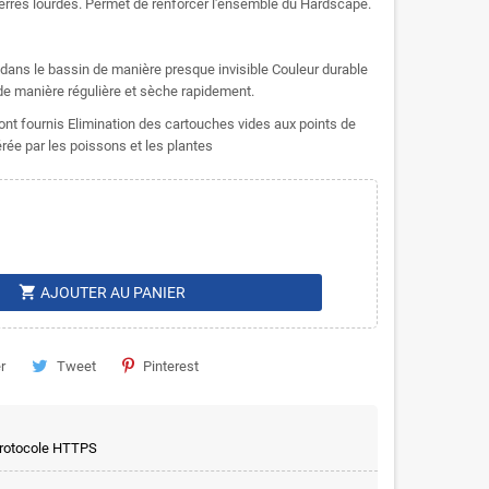
erres lourdes. Permet de renforcer l'ensemble du Hardscape.
s dans le bassin de manière presque invisible Couleur durable
de manière régulière et sèche rapidement.
ont fournis Elimination des cartouches vides aux points de
rée par les poissons et les plantes
shopping_cart
AJOUTER AU PANIER
r
Tweet
Pinterest
 protocole HTTPS