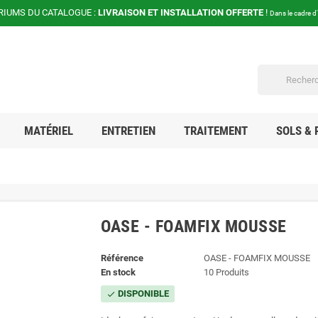
RIUMS DU CATALOGUE :
LIVRAISON ET INSTALLATION OFFERTE
!
Dans le cadre d
MATÉRIEL
ENTRETIEN
TRAITEMENT
SOLS & 
OASE - FOAMFIX MOUSSE
Référence
OASE - FOAMFIX MOUSSE
En stock
10 Produits
DISPONIBLE
check