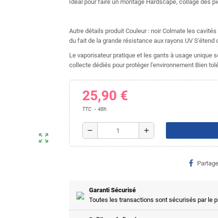
Ideal pour faire un montage Hardscape, collage des pi
Autre détails produit Couleur : noir Colmate les cavité
du fait de la grande résistance aux rayons UV S'étend 
Le vaporisateur pratique et les gants à usage unique s
collecte dédiés pour protéger l'environnement Bien tolé
25,90 €
TTC
48h
remove
add
zoom_out_map
Partage
Garanti Sécurisé
Toutes les transactions sont sécurisés par le