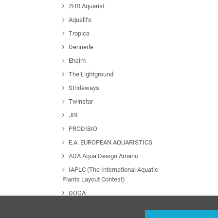
2HR Aquarist
Aqualife
Tropica
Dennerle
Eheim
The Lightground
Strideways
Twinstar
JBL
PRODIBIO
E.A. EUROPEAN AQUARISTICS
ADA Aqua Design Amano
IAPLC (The International Aquatic
Plants Layout Contest)
DOOA