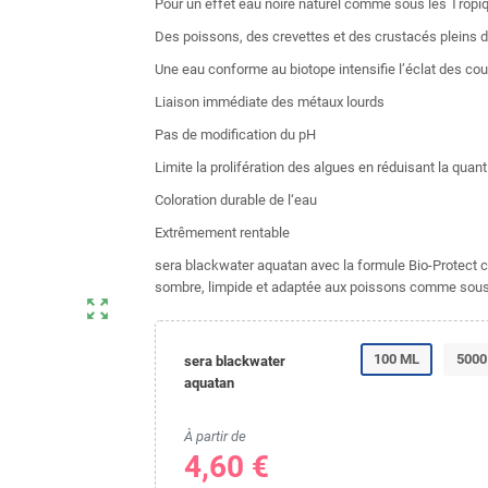
Pour un effet eau noire naturel comme sous les Tropi
Des poissons, des crevettes et des crustacés pleins d
Une eau conforme au biotope intensifie l’éclat des cou
Liaison immédiate des métaux lourds
Pas de modification du pH
Limite la prolifération des algues en réduisant la quant
Coloration durable de l‘eau
Extrêmement rentable
sera blackwater aquatan avec la formule Bio-Protect c
sombre, limpide et adaptée aux poissons comme sous
zoom_out_map
100 ML
5000
sera blackwater
aquatan
À partir de
4,60 €