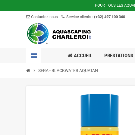
POUR TOUS LES AQUA
Contactez-nous
Service clients :
(+32) 497 100 360
view_headline
ACCUEIL
PRESTATIONS
chevron_right
SERA - BLACKWATER AQUATAN