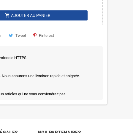
shopping_cart
AJOUTER AU PANIER
r
Tweet
Pinterest
 protocole HTTPS
. Nous assurons une livraison rapide et soignée.
un articles qui ne vous conviendrait pas
LÉGALES
NOS PARTENAIRES