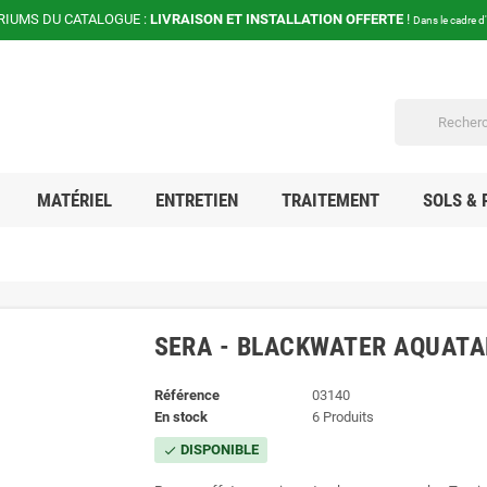
RIUMS DU CATALOGUE :
LIVRAISON ET INSTALLATION OFFERTE
!
Dans le cadre d
MATÉRIEL
ENTRETIEN
TRAITEMENT
SOLS & 
SERA - BLACKWATER AQUAT
Référence
03140
En stock
6 Produits
DISPONIBLE
check