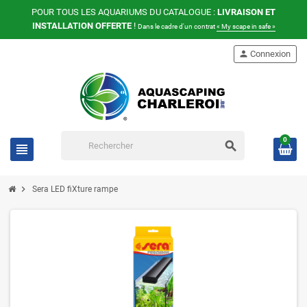
POUR TOUS LES AQUARIUMS DU CATALOGUE :
LIVRAISON ET
INSTALLATION OFFERTE
!
Dans le cadre d'un contrat
« My scape in safe »
person
Connexion
0
search
view_headline
chevron_right
Sera LED fiXture rampe