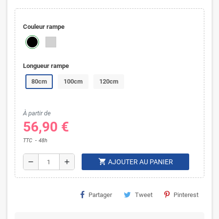
Couleur rampe
Longueur rampe
80cm
100cm
120cm
À partir de
56,90 €
TTC
48h
shopping_cart
remove
add
AJOUTER AU PANIER
Partager
Tweet
Pinterest