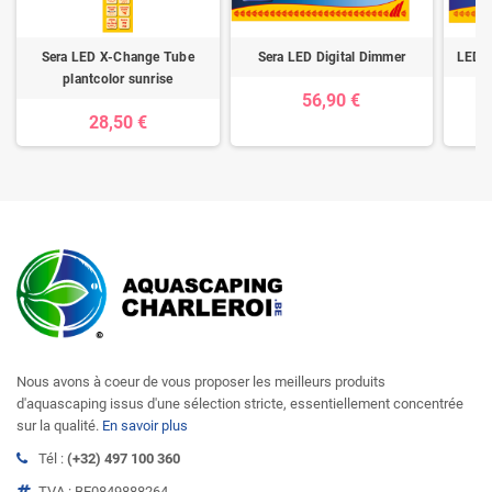
Sera LED X-Change Tube
Sera LED Digital Dimmer
LED b
plantcolor sunrise
56,90 €
28,50 €
Nous avons à coeur de vous proposer les meilleurs produits
d'aquascaping issus d'une sélection stricte, essentiellement concentrée
sur la qualité.
En savoir plus
Tél :
(+32) 497 100 360
TVA : BE0849888264