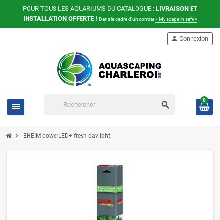
POUR TOUS LES AQUARIUMS DU CATALOGUE :
LIVRAISON ET
INSTALLATION OFFERTE
!
Dans le cadre d'un contrat
« My scape in safe »
person
Connexion
0
search
view_headline
chevron_right
EHEIM powerLED+ fresh daylight