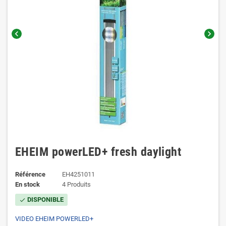
chevron_left
chevron_right
EHEIM powerLED+ fresh daylight
Référence
EH4251011
En stock
4 Produits
DISPONIBLE
check
VIDEO EHEIM POWERLED+