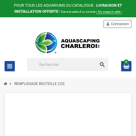
POUR TOUS LES AQUARIUMS DU CATALOGUE :
LIVRAISON ET
INSTALLATION OFFERTE
!
Dans le cadre d'un contrat
« My scape in safe »
person
Connexion
0
search
view_headline
chevron_right
REMPLISSAGE BOUTEILLE CO2