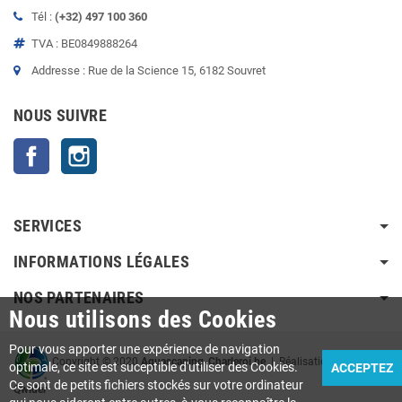
Tél :
(+32) 497 100 360
TVA : BE0849888264
Addresse : Rue de la Science 15, 6182 Souvret
NOUS SUIVRE
Facebook
Instagram
SERVICES
INFORMATIONS LÉGALES
NOS PARTENAIRES
Nous utilisons des Cookies
Pour vous apporter une expérience de navigation
Copyright © 2020
Aquascaping-Charleroi.be
| Réalisation Agence
optimale, ce site est suceptible d'utiliser des Cookies.
ACCEPTEZ
Ce sont de petits fichiers stockés sur votre ordinateur
Qwider