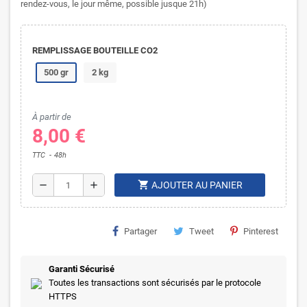
rendez-vous, le jour même, possible jusque 21h)
REMPLISSAGE BOUTEILLE CO2
500 gr
2 kg
À partir de
8,00 €
TTC
48h
shopping_cart
remove
add
AJOUTER AU PANIER
Partager
Tweet
Pinterest
Garanti Sécurisé
Toutes les transactions sont sécurisés par le protocole
HTTPS