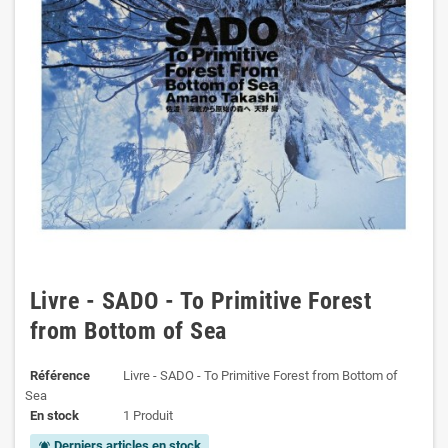
Livre - SADO - To Primitive Forest
from Bottom of Sea
Référence
Livre - SADO - To Primitive Forest from Bottom of
Sea
En stock
1 Produit
Derniers articles en stock
notifications_active