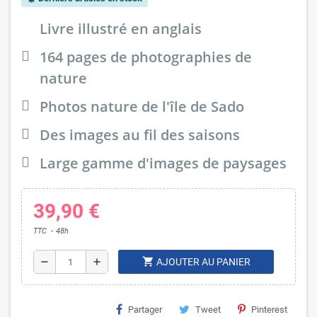
Livre illustré en anglais
164 pages de photographies de
nature
Photos nature de l'île de Sado
Des images au fil des saisons
Large gamme d'images de paysages
39,90 €
TTC
48h
shopping_cart
remove
add
AJOUTER AU PANIER
Partager
Tweet
Pinterest