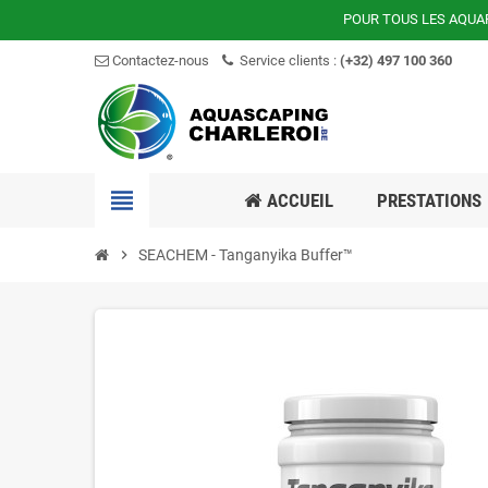
POUR TOUS LES AQUA
Contactez-nous
Service clients :
(+32) 497 100 360
view_headline
ACCUEIL
PRESTATIONS
chevron_right
SEACHEM - Tanganyika Buffer™