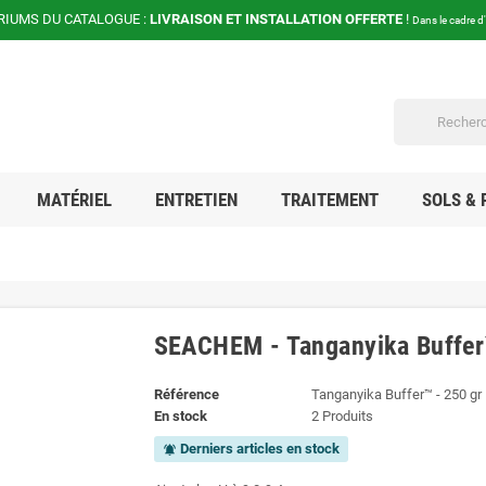
RIUMS DU CATALOGUE :
LIVRAISON ET INSTALLATION OFFERTE
!
Dans le cadre d
MATÉRIEL
ENTRETIEN
TRAITEMENT
SOLS & 
SEACHEM - Tanganyika Buffe
Référence
Tanganyika Buffer™ - 250 gr
En stock
2 Produits
Derniers articles en stock
notifications_active