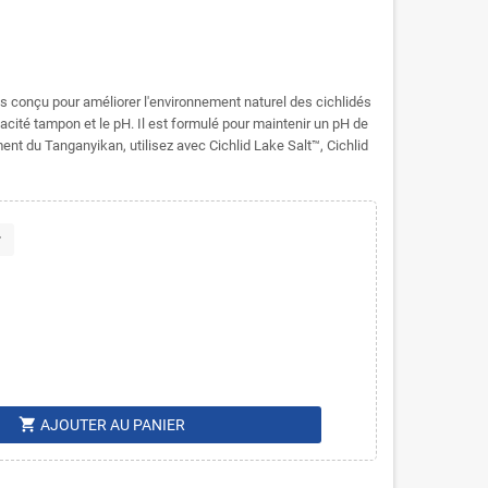
 conçu pour améliorer l'environnement naturel des cichlidés
pacité tampon et le pH. Il est formulé pour maintenir un pH de
ment du Tanganyikan, utilisez avec Cichlid Lake Salt™, Cichlid
r
shopping_cart
AJOUTER AU PANIER