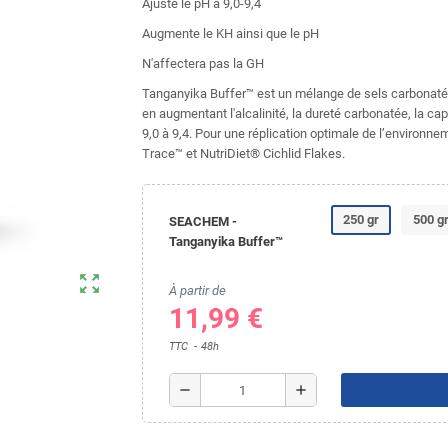
Ajuste le pH à 9,0-9,4
Augmente le KH ainsi que le pH
N'affectera pas la GH
Tanganyika Buffer™ est un mélange de sels carbonatés
en augmentant l'alcalinité, la dureté carbonatée, la ca
9,0 à 9,4. Pour une réplication optimale de l’environne
Trace™ et NutriDiet® Cichlid Flakes.
250 gr
500 g
SEACHEM -
Tanganyika Buffer™
zoom_out_map
À partir de
11,99 €
TTC
48h
remove
add