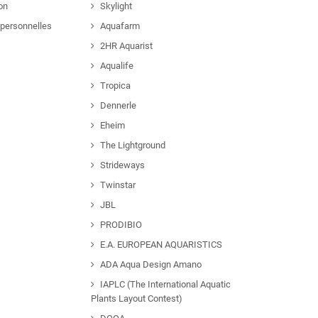
ion
Skylight
personnelles
Aquafarm
2HR Aquarist
Aqualife
Tropica
Dennerle
Eheim
The Lightground
Strideways
Twinstar
JBL
PRODIBIO
E.A. EUROPEAN AQUARISTICS
ADA Aqua Design Amano
IAPLC (The International Aquatic
Plants Layout Contest)