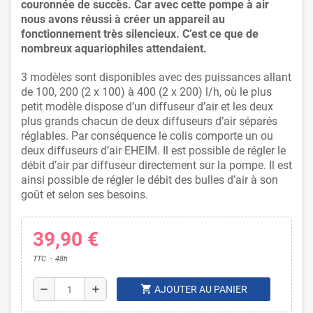
couronnée de succès. Car avec cette pompe à air
nous avons réussi à créer un appareil au
fonctionnement très silencieux. C’est ce que de
nombreux aquariophiles attendaient.
3 modèles sont disponibles avec des puissances allant
de 100, 200 (2 x 100) à 400 (2 x 200) l/h, où le plus
petit modèle dispose d’un diffuseur d’air et les deux
plus grands chacun de deux diffuseurs d’air séparés
réglables. Par conséquence le colis comporte un ou
deux diffuseurs d’air EHEIM. Il est possible de régler le
débit d’air par diffuseur directement sur la pompe. Il est
ainsi possible de régler le débit des bulles d’air à son
goût et selon ses besoins.
39,90 €
TTC
48h
shopping_cart
remove
add
AJOUTER AU PANIER