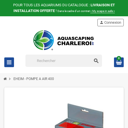
POUR TOUS LES AQUARIUMS DU CATALOGUE :
LIVRAISON ET
INSTALLATION OFFERTE
!
Dans le cadre d'un contrat
« My scape in safe »
person
Connexion
0
search
view_headline
chevron_right
EHEIM - POMPE A AIR 400