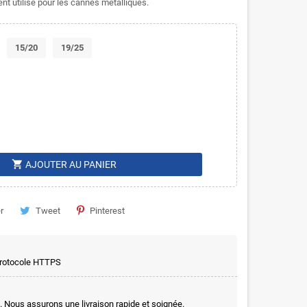
ment utilisé pour les cannes métalliques.
15/20
19/25
shopping_cart
AJOUTER AU PANIER
r
Tweet
Pinterest
 protocole HTTPS
. Nous assurons une livraison rapide et soignée.