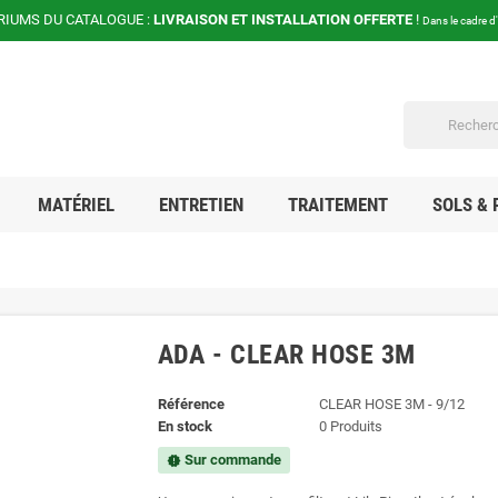
RIUMS DU CATALOGUE :
LIVRAISON ET INSTALLATION OFFERTE
!
Dans le cadre d
MATÉRIEL
ENTRETIEN
TRAITEMENT
SOLS & 
ADA - CLEAR HOSE 3M
Référence
CLEAR HOSE 3M - 9/12
En stock
0 Produits
Sur commande
new_releases