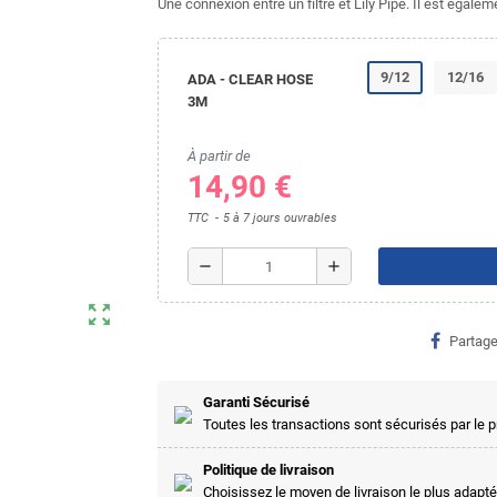
Une connexion entre un filtre et Lily Pipe. Il est égale
9/12
12/16
ADA - CLEAR HOSE
3M
À partir de
14,90 €
TTC
5 à 7 jours ouvrables
remove
add
zoom_out_map
Partage
Garanti Sécurisé
Toutes les transactions sont sécurisés par le
Politique de livraison
Choisissez le moyen de livraison le plus adapté