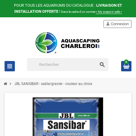
POUR TOUS LES AQUARIUMS DU CATALOGUE :
LIVRAISON ET
INSTALLATION OFFERTE
!
Dans le cadre d'un contrat
« My scape in safe »
person
Connexion
0
search
view_headline
chevron_right
JBL SANSIBAR - sable/gravier - couleur au choix