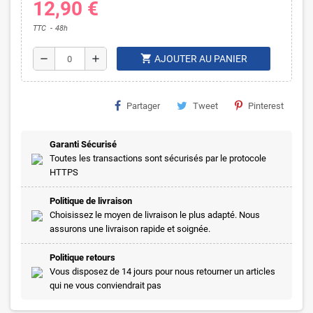
12,90 €
TTC
48h
shopping_cart
remove
add
AJOUTER AU PANIER
Partager
Tweet
Pinterest
Garanti Sécurisé
Toutes les transactions sont sécurisés par le protocole
HTTPS
Politique de livraison
Choisissez le moyen de livraison le plus adapté. Nous
assurons une livraison rapide et soignée.
Politique retours
Vous disposez de 14 jours pour nous retourner un articles
qui ne vous conviendrait pas