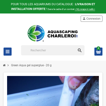
POUR TOUS LES AQUARIUMS DU CATALOGUE :
LIVRAISON ET
INSTALLATION OFFERTE
!
Dans le cadre d'un contrat
« My scape in safe »
person
Connexion
0
search
view_headline
chevron_right
Green Aqua gel superglue - 20 g