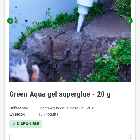
chevron_left
chevron_right
Green Aqua gel superglue - 20 g
Référence
Green Aqua gel superglue - 20 g
En stock
17 Produits
DISPONIBLE
check