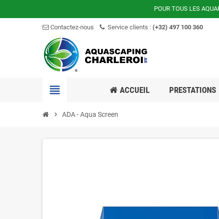
POUR TOUS LES AQUA
Contactez-nous
Service clients :
(+32) 497 100 360
view_headline
ACCUEIL
PRESTATIONS
chevron_right
ADA - Aqua Screen