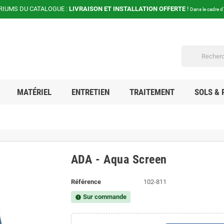
RIUMS DU CATALOGUE :
LIVRAISON ET INSTALLATION OFFERTE
!
Dans le cadre d
MATÉRIEL
ENTRETIEN
TRAITEMENT
SOLS & 
ADA - Aqua Screen
Référence
102-811
Sur commande
new_releases