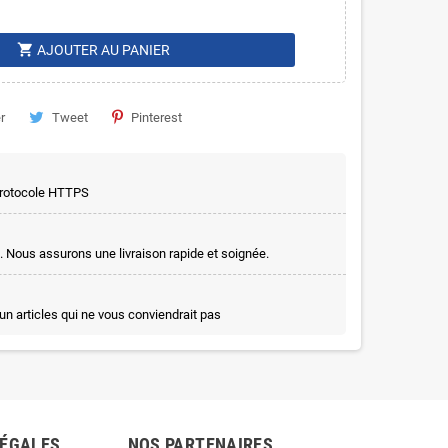
shopping_cart
AJOUTER AU PANIER
r
Tweet
Pinterest
 protocole HTTPS
. Nous assurons une livraison rapide et soignée.
un articles qui ne vous conviendrait pas
LÉGALES
NOS PARTENAIRES