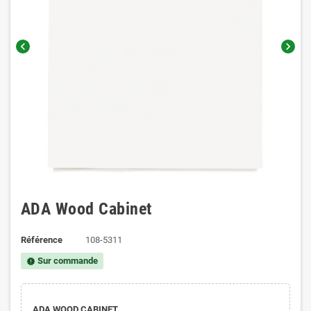
chevron_left
chevron_right
ADA Wood Cabinet
Référence
108-5311
Sur commande
new_releases
ADA WOOD CABINET