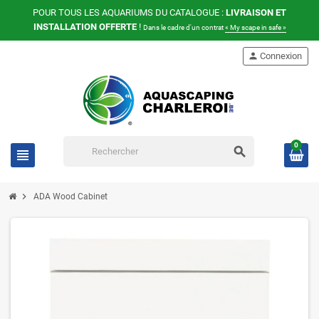
POUR TOUS LES AQUARIUMS DU CATALOGUE :
LIVRAISON ET
INSTALLATION OFFERTE
!
Dans le cadre d'un contrat
« My scape in safe »
person
Connexion
0
search
view_headline
chevron_right
ADA Wood Cabinet