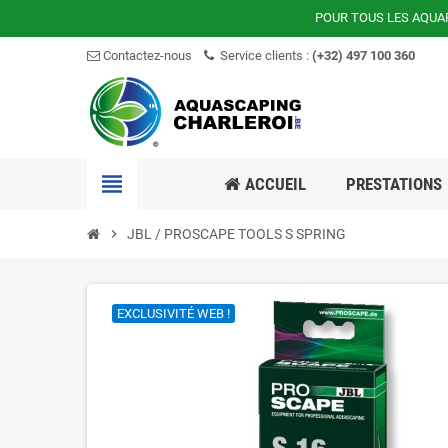
POUR TOUS LES AQUA
Contactez-nous
Service clients :
(+32) 497 100 360
view_headline
ACCUEIL
PRESTATIONS
chevron_right
JBL / PROSCAPE TOOLS S SPRING
EXCLUSIVITÉ WEB !