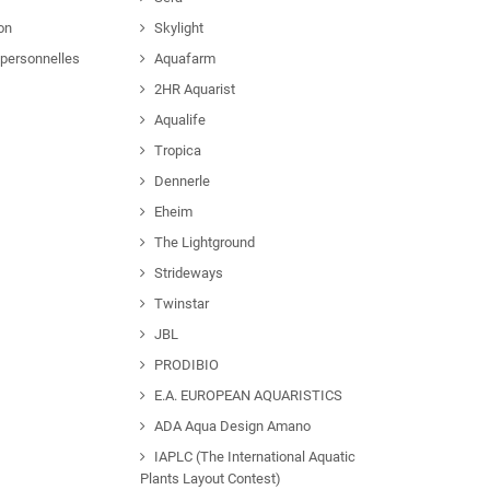
ion
Skylight
personnelles
Aquafarm
2HR Aquarist
Aqualife
Tropica
Dennerle
Eheim
The Lightground
Strideways
Twinstar
JBL
PRODIBIO
E.A. EUROPEAN AQUARISTICS
ADA Aqua Design Amano
IAPLC (The International Aquatic
Plants Layout Contest)