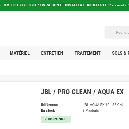
RIUMS DU CATALOGUE :
LIVRAISON ET INSTALLATION OFFERTE
!
Dans le cadre d
MATÉRIEL
ENTRETIEN
TRAITEMENT
SOLS & 
JBL / PRO CLEAN / AQUA EX
Référence
JBL AQUA EX 10 - 35 CM
En stock
3 Produits
DISPONIBLE
check