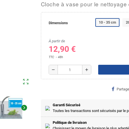
Cloche à vase pour le nettoyag
10 - 35 cm
2
Dimensions
À partir de
12,90 €
TTC
48h
remove
add
zoom_out_map
Partage
Garanti Sécurisé
chevron_right
Toutes les transactions sont sécurisés par le
Politique de livraison
Choisissez le moyen de livraison le plus adapté