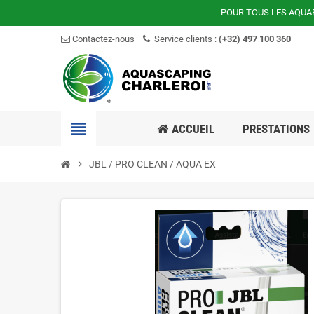
POUR TOUS LES AQUA
Contactez-nous
Service clients :
(+32) 497 100 360
view_headline
ACCUEIL
PRESTATIONS
chevron_right
JBL / PRO CLEAN / AQUA EX