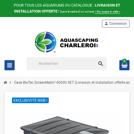
POUR TOUS LES AQUARIUMS DU CATALOGUE :
LIVRAISON ET
INSTALLATION OFFERTE
!
Dans le cadre d'un contrat
« My scape in safe »
person
Connexion
0
search
view_headline
chevron_right
Oase BioTec ScreenMatic² 40000 SET (Livraison et installation offerte en F
EXCLUSIVITÉ WEB !