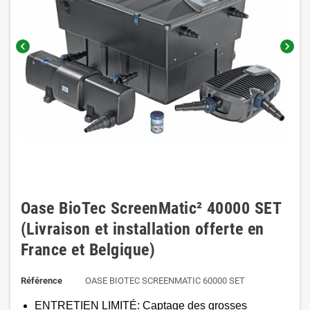
chevron_left
chevron_right
Oase BioTec ScreenMatic² 40000 SET
(Livraison et installation offerte en
France et Belgique)
Référence
OASE BIOTEC SCREENMATIC 60000 SET
ENTRETIEN LIMITÉ​​: Captage des grosses