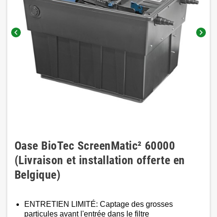
chevron_left
chevron_right
Oase BioTec ScreenMatic² 60000
(Livraison et installation offerte en
Belgique)
ENTRETIEN LIMITÉ​​: Captage des grosses
particules avant l'entrée dans le filtre