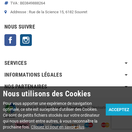
TVA : BE0849888264
Addresse : Rue de la Science 15, 6182 Souvret
NOUS SUIVRE
Facebook
Instagram
SERVICES
INFORMATIONS LÉGALES
NOS PARTENAIRES
Nous utilisons des Cookies
Pour vous apporter une expérience de navigation
Copyright © 2020
Aquascaping-Charleroi.be
| Réalisation Agence
optimale, ce site est suceptible d'utiliser des Cookies.
ACCEPTEZ
Ce sont de petits fichiers stockés sur votre ordinateur
Qwider
qui nous aideront entre autres, à vous reconnaître la
prochaine fois.
Cliquez ici pour en savoir plus
.