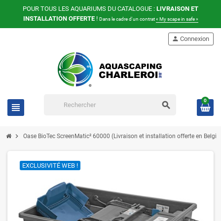
POUR TOUS LES AQUARIUMS DU CATALOGUE :
LIVRAISON ET
INSTALLATION OFFERTE
!
Dans le cadre d'un contrat
« My scape in safe »
person
Connexion
0
search
view_headline
chevron_right
Oase BioTec ScreenMatic² 60000 (Livraison et installation offerte en Belgiq
EXCLUSIVITÉ WEB !