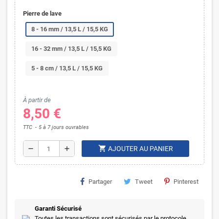
Pierre de lave
8 - 16 mm / 13,5 L / 15,5 KG
16 - 32 mm / 13,5 L / 15,5 KG
5 - 8 cm / 13,5 L / 15,5 KG
À partir de
8,50 €
TTC
5 à 7 jours ouvrables
shopping_cart
remove
add
AJOUTER AU PANIER
Partager
Tweet
Pinterest
Garanti Sécurisé
Toutes les transactions sont sécurisés par le protocole