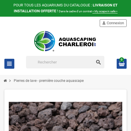
POUR TOUS LES AQUARIUMS DU CATALOGUE :
LIVRAISON ET
INSTALLATION OFFERTE
!
Dans le cadre d'un contrat
« My scape in safe »
person
Connexion
0
search
view_headline
chevron_right
Pierres de lave - première couche aquascape