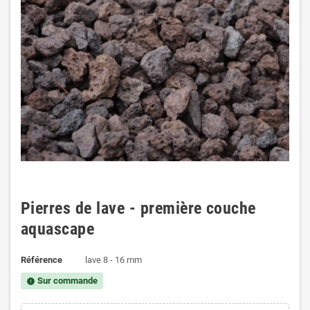
Pierres de lave - première couche
aquascape
Référence
lave 8 - 16 mm
Sur commande
new_releases