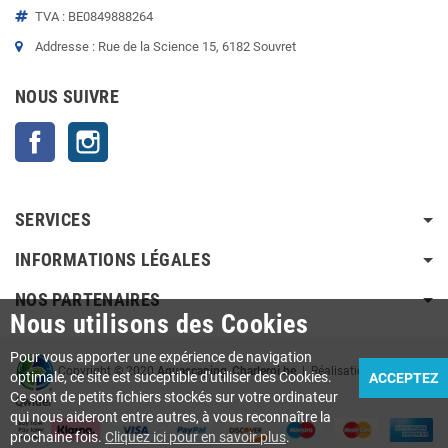
TVA : BE0849888264
Addresse : Rue de la Science 15, 6182 Souvret
NOUS SUIVRE
Facebook
Instagram
SERVICES
INFORMATIONS LÉGALES
NOS PARTENAIRES
Nous utilisons des Cookies
Pour vous apporter une expérience de navigation
Copyright © 2020
Aquascaping-Charleroi.be
| Réalisation Agence
optimale, ce site est suceptible d'utiliser des Cookies.
ACCEPTEZ
Ce sont de petits fichiers stockés sur votre ordinateur
Qwider
qui nous aideront entre autres, à vous reconnaître la
prochaine fois.
Cliquez ici pour en savoir plus
.