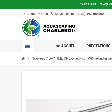
POUR TOUS LES AQUA
Contactez-nous
Service clients :
(+32) 497 100 360
view_headline
ACCUEIL
PRESTATIONS
chevron_right
Nouveau / DAYTIME ONEX/ acrylic TWIN adapter se