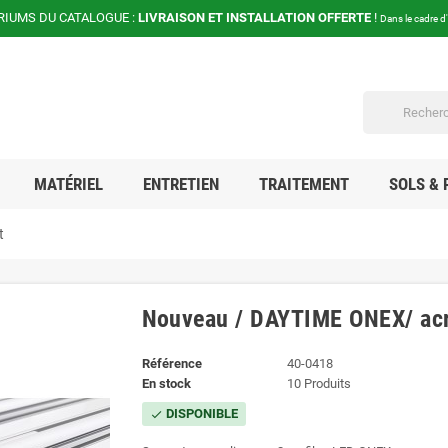
RIUMS DU CATALOGUE :
LIVRAISON ET INSTALLATION OFFERTE
!
Dans le cadre d
MATÉRIEL
ENTRETIEN
TRAITEMENT
SOLS & 
t
Nouveau / DAYTIME ONEX/ acry
Référence
40-0418
En stock
10 Produits
DISPONIBLE
check