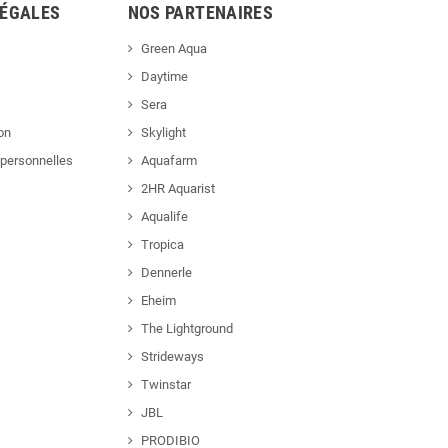
LÉGALES
NOS PARTENAIRES
Green Aqua
Daytime
Sera
ion
Skylight
personnelles
Aquafarm
2HR Aquarist
Aqualife
Tropica
Dennerle
Eheim
The Lightground
Strideways
Twinstar
JBL
PRODIBIO