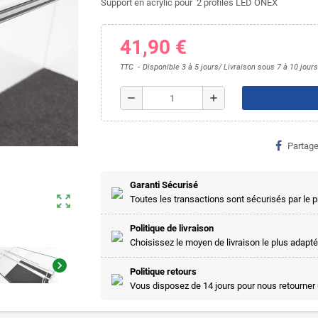
Support en acrylic pour 2 profiles LED ONEX
41,90 €
TTC
Disponible 3 à 5 jours/ Livraison sous 7 à 10 jours
remove
add
Partage
Garanti Sécurisé
zoom_out_map
Toutes les transactions sont sécurisés par le
Politique de livraison
Choisissez le moyen de livraison le plus adapté
chevron_right
Politique retours
Vous disposez de 14 jours pour nous retourner 