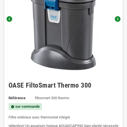
chevron_left
chevron_right
OASE FiltoSmart Thermo 300
Référence
filtosmart 300 thermo
sur commande
new_releases
Filtre extérieur avec thermostat intégré
!attention! Un aquarium typique AQUASCAPING bien planté nécessite