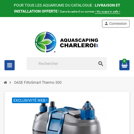
POUR TOUS LES AQUARIUMS DU CATALOGUE :
LIVRAISON ET
INSTALLATION OFFERTE
!
Dans le cadre d'un contrat
« My scape in safe »
person
Connexion
0
search
view_headline
chevron_right
OASE FiltoSmart Thermo 300
EXCLUSIVITÉ WEB !