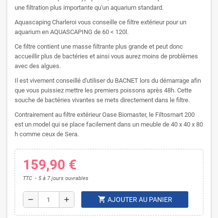
une filtration plus importante qu'un aquarium standard.
Aquascaping Charleroi vous conseille ce filtre extérieur pour un
aquarium en AQUASCAPING de 60 < 120l.
Ce filtre contient une masse filtrante plus grande et peut donc
accueillir plus de bactéries et ainsi vous aurez moins de problèmes
avec des algues.
Il est vivement conseillé d'utiliser du BACNET lors du démarrage afin
que vous puissiez mettre les premiers poissons après 48h. Cette
souche de bactéries vivantes se mets directement dans le filtre.
Contrairement au filtre extérieur Oase Biomaster, le Filtosmart 200
est un model qui se place facilement dans un meuble de 40 x 40 x 80
h comme ceux de Sera.
159,90 €
TTC
5 à 7 jours ouvrables
shopping_cart
remove
add
AJOUTER AU PANIER