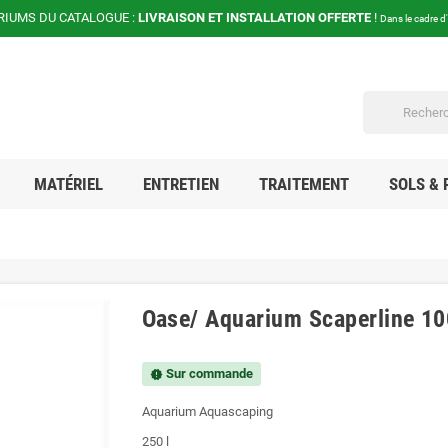
RIUMS DU CATALOGUE :
LIVRAISON ET INSTALLATION OFFERTE
!
Dans le cadre d
MATÉRIEL
ENTRETIEN
TRAITEMENT
SOLS & 
Oase/ Aquarium Scaperline 10
Sur commande
new_releases
Aquarium Aquascaping
250 l