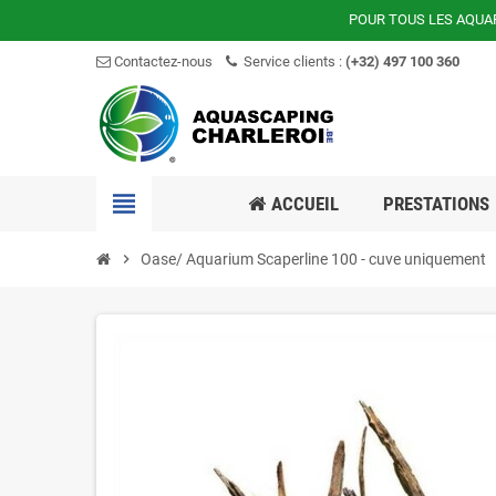
POUR TOUS LES AQUA
Contactez-nous
Service clients :
(+32) 497 100 360
view_headline
ACCUEIL
PRESTATIONS
chevron_right
Oase/ Aquarium Scaperline 100 - cuve uniquement