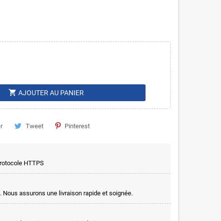
shopping_cart
AJOUTER AU PANIER
r
Tweet
Pinterest
 protocole HTTPS
. Nous assurons une livraison rapide et soignée.