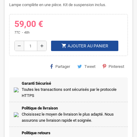
Lampe complète en une pièce. Kit de suspension inclus.
59,00 €
TTC
48h
shopping_cart
remove
add
AJOUTER AU PANIER
Partager
Tweet
Pinterest
Garanti Sécurisé
Toutes les transactions sont sécurisés par le protocole
HTTPS
Politique de livraison
Choisissez le moyen de livraison le plus adapté. Nous
assurons une livraison rapide et soignée.
Politique retours