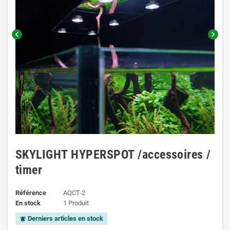
chevron_left
chevron_right
SKYLIGHT HYPERSPOT /accessoires /
timer
Référence
AQCT-2
En stock
1 Produit
Derniers articles en stock
notifications_active