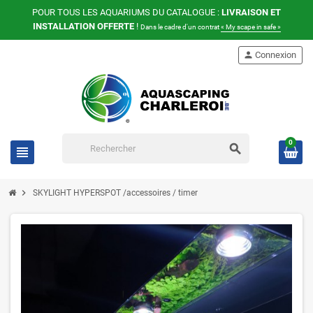
POUR TOUS LES AQUARIUMS DU CATALOGUE :
LIVRAISON ET
INSTALLATION OFFERTE
!
Dans le cadre d'un contrat
« My scape in safe »
person
Connexion
0
search
view_headline
chevron_right
SKYLIGHT HYPERSPOT /accessoires / timer